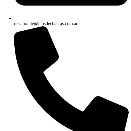
restaurante@closdechacras.com.ar
+54 9 261 203 0135